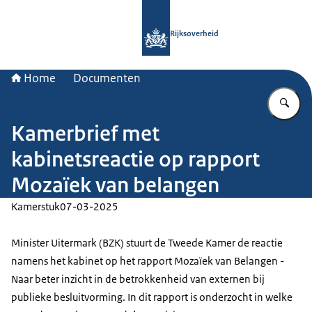
Naar de homepage van Rijksoverheid
Rijksoverheid
Home
Documenten
Vu
Kamerbrief met
kabinetsreactie op rapport
Mozaïek van belangen
Kamerstuk
07-03-2025
Minister Uitermark (BZK) stuurt de Tweede Kamer de reactie
namens het kabinet op het rapport Mozaïek van Belangen -
Naar beter inzicht in de betrokkenheid van externen bij
publieke besluitvorming. In dit rapport is onderzocht in welke