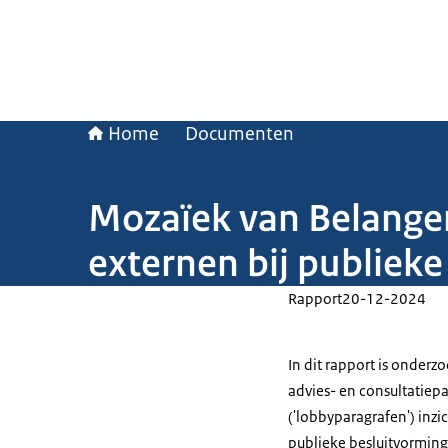
Home
Documenten
Mozaïek van Belangen
externen bij publiek
Rapport
20-12-2024
In dit rapport is onder
advies- en consultatiep
('lobbyparagrafen') inzi
publieke besluitvorming.