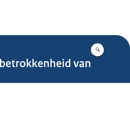
.nl
Vul in wat u z
e betrokkenheid van