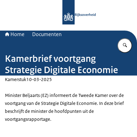
Naar de homepage van Rijksoverheid
Rijksoverheid
Home
Documenten
Vu
Kamerbrief voortgang
Strategie Digitale Economie
Kamerstuk
10-03-2025
Minister Beljaarts (EZ) informeert de Tweede Kamer over de
voortgang van de Strategie Digitale Economie. In deze brief
beschrijft de minister de hoofdpunten uit de
voortgangsrapportage.