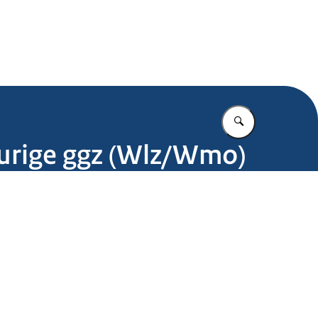
.nl
Vul in wat u z
durige ggz (Wlz/Wmo)