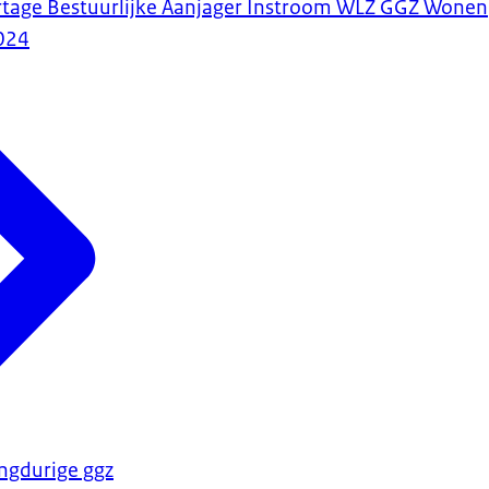
tage Bestuurlijke Aanjager Instroom WLZ GGZ Wonen
024
angdurige ggz