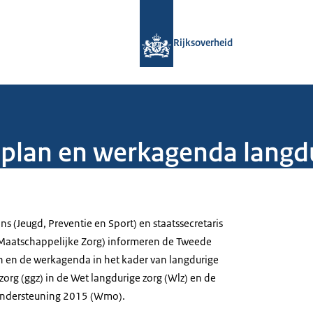
Naar de homepage van Rijksoverheid
Rijksoverheid
ieplan en werkagenda lang
ns (Jeugd, Preventie en Sport) en staatssecretaris
 Maatschappelijke Zorg) informeren de Tweede
n en de werkagenda in het kader van langdurige
org (ggz) in de Wet langdurige zorg (Wlz) en de
ondersteuning 2015 (Wmo).