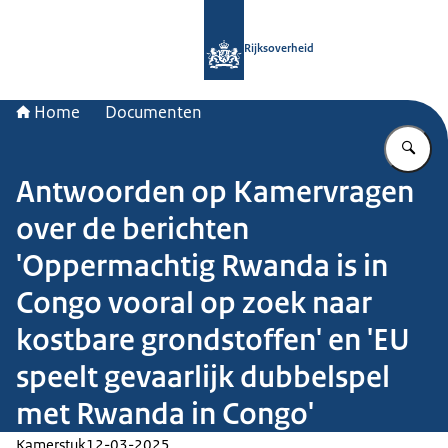
Naar de homepage van Rijksoverheid
Rijksoverheid
Home
Documenten
Vu
Antwoorden op Kamervragen
over de berichten
'Oppermachtig Rwanda is in
Congo vooral op zoek naar
kostbare grondstoffen' en 'EU
speelt gevaarlijk dubbelspel
met Rwanda in Congo'
Kamerstuk
12-03-2025