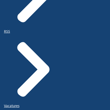
RSS
Vacatures