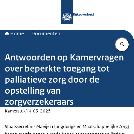
Naar de homepage van Rijksoverheid
Rijksoverheid
Home
Documenten
Vu
Antwoorden op Kamervragen
over beperkte toegang tot
palliatieve zorg door de
opstelling van
zorgverzekeraars
Kamerstuk
14-03-2025
Staatssecretaris Maeijer (Langdurige en Maatschappelijke Zorg)