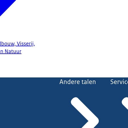
bouw, Visserij,
en Natuur
Andere talen
Servic