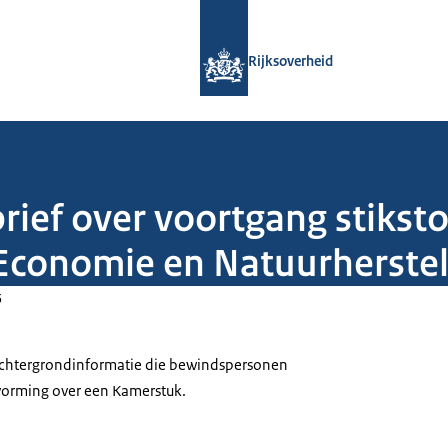
Naar de homepage van Rijksoverheid
Rijksoverheid
rief over voortgang stikst
conomie en Natuurherste
5
 achtergrondinformatie die bewindspersonen
tvorming over een Kamerstuk.