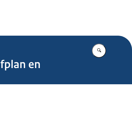
.nl
Vul in wat u z
ofplan en
l