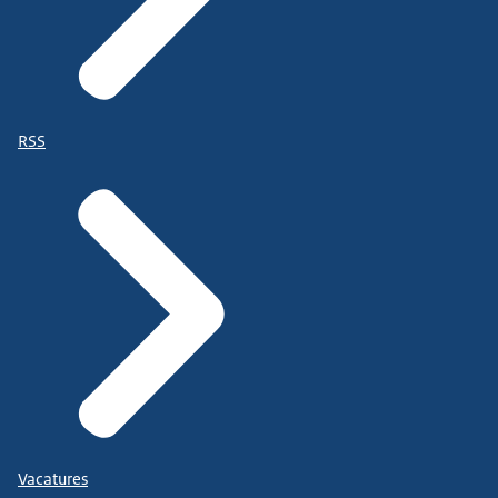
RSS
Vacatures