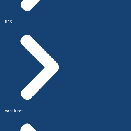
RSS
Vacatures