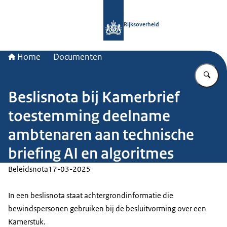
Naar de homepage van Rijksoverheid
Rijksoverheid
Home
Documenten
Vu
Beslisnota bij Kamerbrief
toestemming deelname
ambtenaren aan technische
briefing AI en algoritmes
Beleidsnota
17-03-2025
In een beslisnota staat achtergrondinformatie die
bewindspersonen gebruiken bij de besluitvorming over een
Kamerstuk.