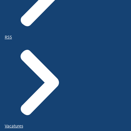
RSS
Vacatures