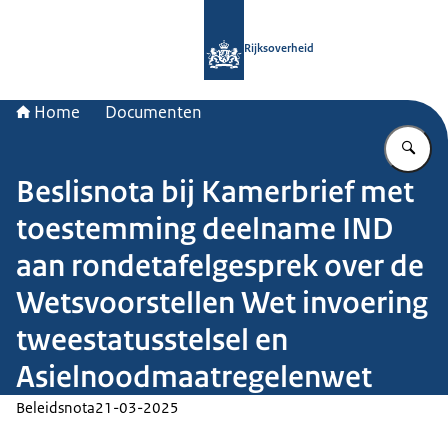
Naar de homepage van Rijksoverheid
Rijksoverheid
Home
Documenten
Vu
Beslisnota bij Kamerbrief met
toestemming deelname IND
aan rondetafelgesprek over de
Wetsvoorstellen Wet invoering
tweestatusstelsel en
Asielnoodmaatregelenwet
Beleidsnota
21-03-2025