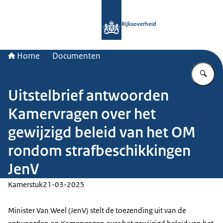
Naar de homepage van Rijksoverheid
Rijksoverheid
Home
Documenten
Vu
Uitstelbrief antwoorden
Kamervragen over het
gewijzigd beleid van het OM
rondom strafbeschikkingen
JenV
Kamerstuk
21-03-2025
Minister Van Weel (JenV) stelt de toezending uit van de