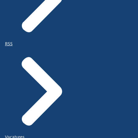
RSS
Vacatures