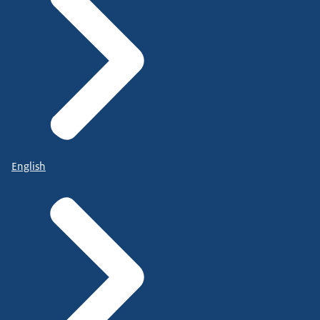
English