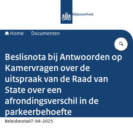
Naar de homepage van Rijksoverheid
Rijksoverheid
Home
Documenten
Vu
Beslisnota bij Antwoorden op
Kamervragen over de
uitspraak van de Raad van
State over een
afrondingsverschil in de
parkeerbehoefte
Beleidsnota
07-04-2025