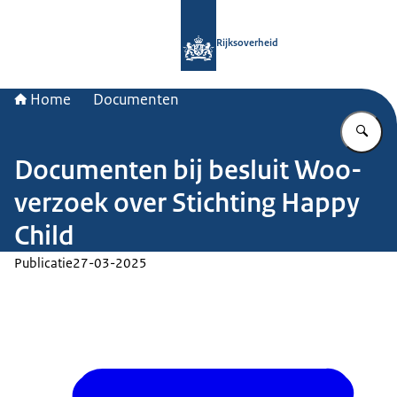
Naar de homepage van Rijksoverheid
Rijksoverheid
Home
Documenten
Vu
Documenten bij besluit Woo-
verzoek over Stichting Happy
Child
Publicatie
27-03-2025