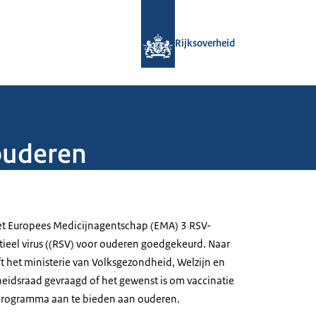
Naar de homepage van Rijksoverheid
Rijksoverheid
ouderen
et Europees Medicijnagentschap (EMA) 3 RSV-
ytieel virus ((RSV) voor ouderen goedgekeurd. Naar
t het ministerie van Volksgezondheid, Welzijn en
idsraad gevraagd of het gewenst is om vaccinatie
programma aan te bieden aan ouderen.