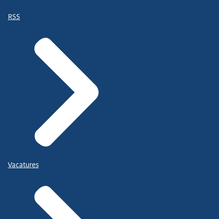
RSS
Vacatures