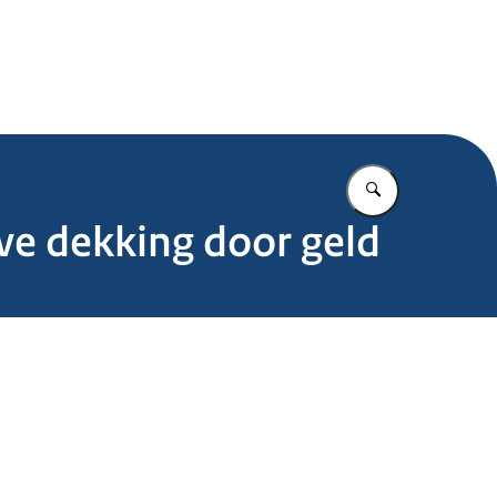
.nl
Vul in wat u z
ve dekking door geld