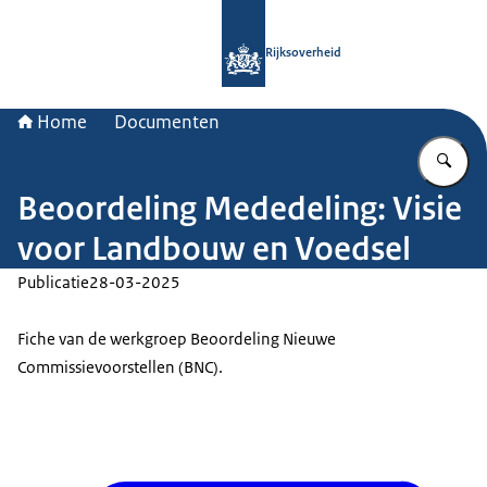
Naar de homepage van Rijksoverheid
Rijksoverheid
Home
Documenten
Vu
Beoordeling Mededeling: Visie
voor Landbouw en Voedsel
Publicatie
28-03-2025
Fiche van de werkgroep Beoordeling Nieuwe
Commissievoorstellen (BNC).