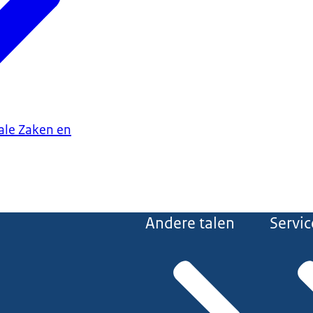
iale Zaken en
Andere talen
Servic