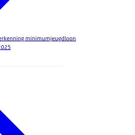
verkenning minimumjeugdloon
2025