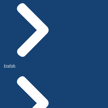
English