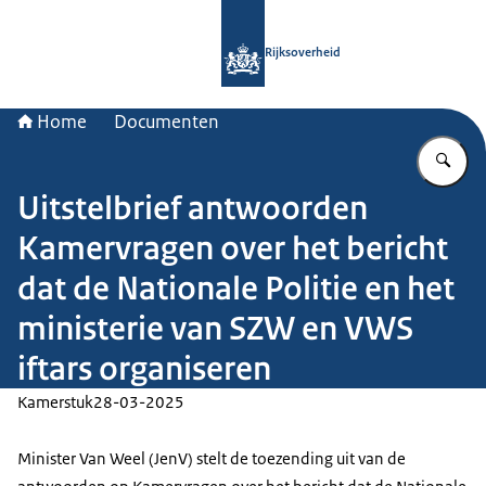
Naar de homepage van Rijksoverheid
Rijksoverheid
Home
Documenten
Vu
Uitstelbrief antwoorden
Kamervragen over het bericht
dat de Nationale Politie en het
ministerie van SZW en VWS
iftars organiseren
Kamerstuk
28-03-2025
Minister Van Weel (JenV) stelt de toezending uit van de