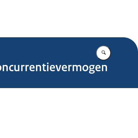
.nl
Vul in wat u z
Concurrentievermogen