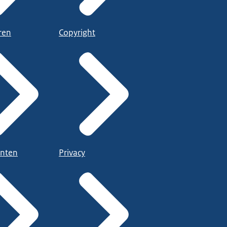
ren
Copyright
nten
Privacy