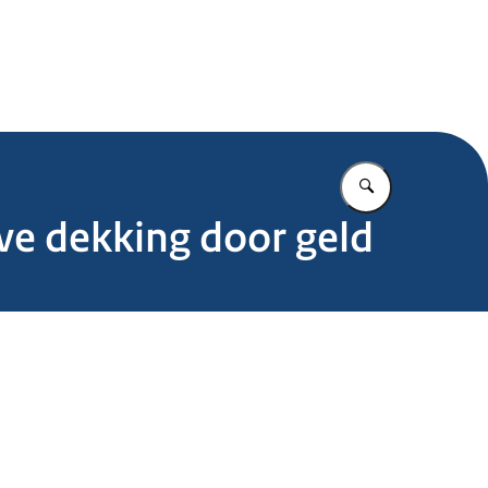
.nl
Vul in wat u z
ve dekking door geld