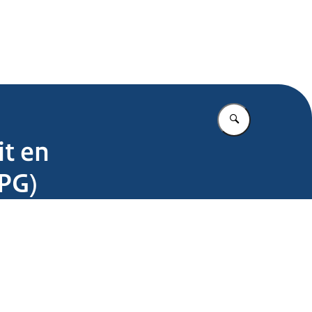
.nl
Vul in wat u z
it en
MPG)