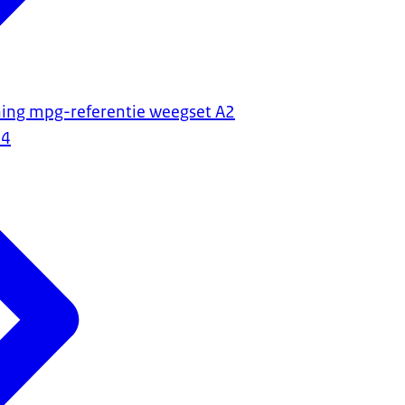
ning mpg-referentie weegset A2
24