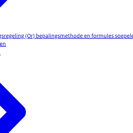
sregeling (Or) bepalingsmethode en formules soepel
sen
5