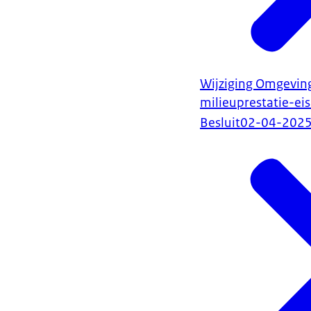
Wijziging Omgeving
milieuprestatie-ei
Besluit
02-04-202