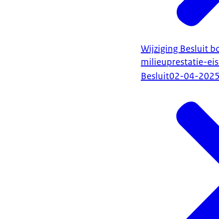
Wijziging Besluit 
milieuprestatie-ei
Besluit
02-04-202