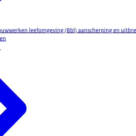
bouwwerken leefomgeving (Bbl) aanscherping en uitbre
sen
5