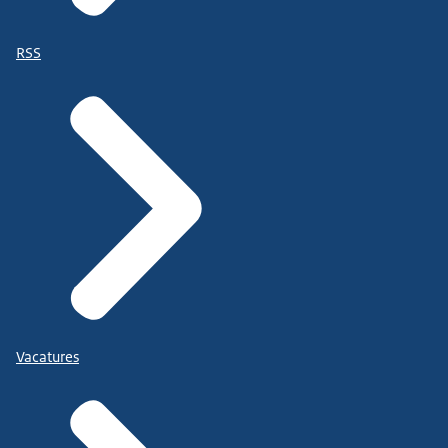
RSS
Vacatures