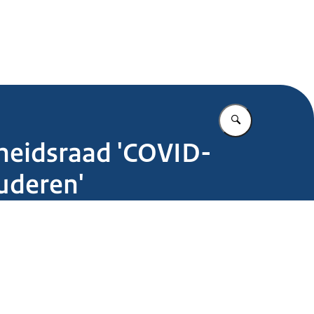
.nl
Vul in wat u z
dheidsraad 'COVID-
ouderen'