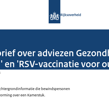
Naar de homepage van Rijksoverheid
Rijksoverheid
brief over adviezen Gezon
' en 'RSV-vaccinatie voor 
5
 achtergrondinformatie die bewindspersonen
tvorming over een Kamerstuk.