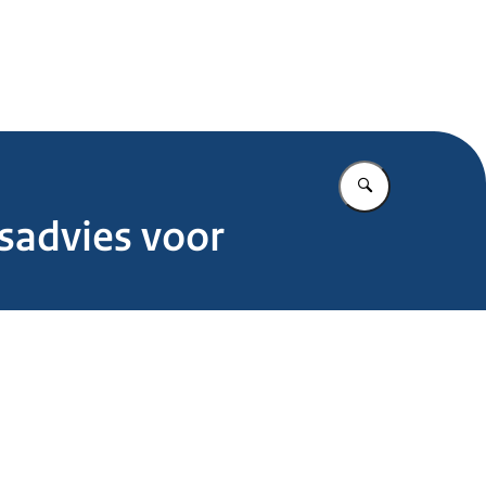
.nl
Vul in wat u z
sadvies voor