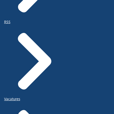
RSS
Vacatures