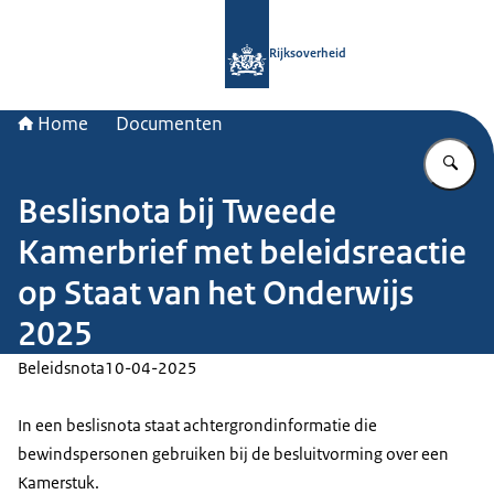
Naar de homepage van Rijksoverheid
Rijksoverheid
Home
Documenten
Vu
Beslisnota bij Tweede
Kamerbrief met beleidsreactie
op Staat van het Onderwijs
2025
Beleidsnota
10-04-2025
In een beslisnota staat achtergrondinformatie die
bewindspersonen gebruiken bij de besluitvorming over een
Kamerstuk.