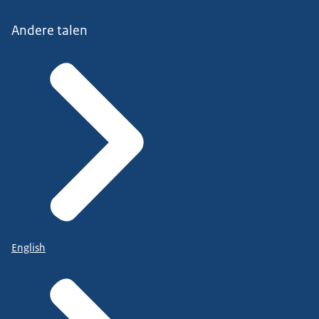
Andere talen
English