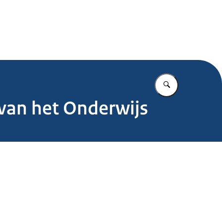
.nl
Vul in wat u z
 van het Onderwijs