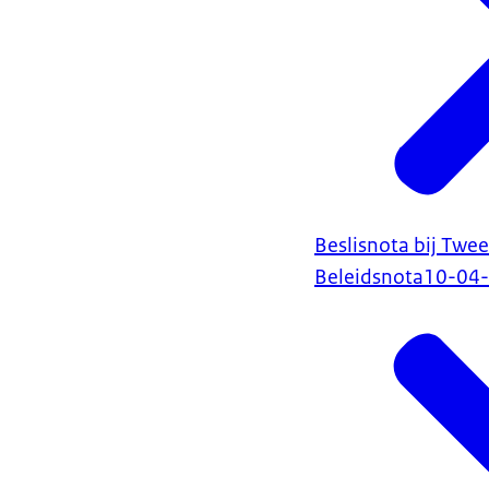
Beslisnota bij Twe
Beleidsnota
10-04