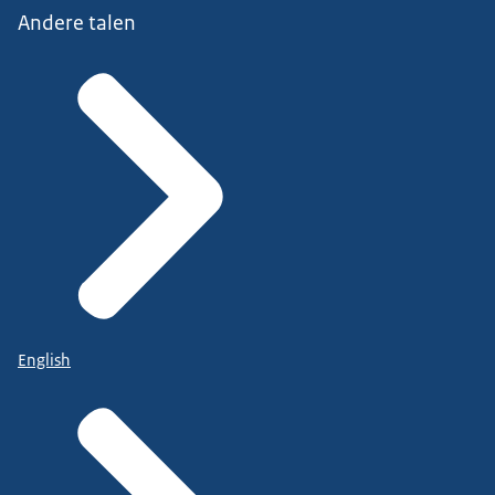
Andere talen
English