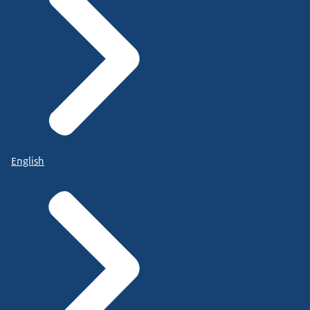
English