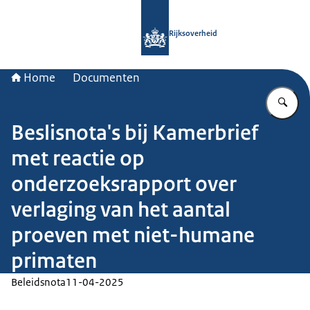
Naar de homepage van Rijksoverheid
Rijksoverheid
Home
Documenten
Vu
Beslisnota's bij Kamerbrief
met reactie op
onderzoeksrapport over
verlaging van het aantal
proeven met niet-humane
primaten
Beleidsnota
11-04-2025