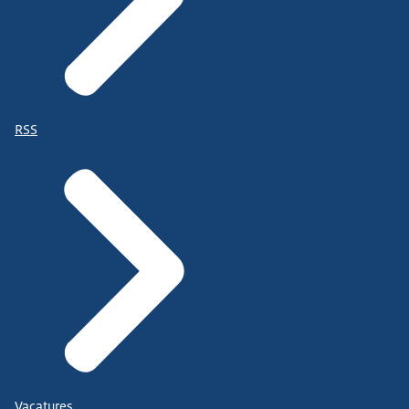
RSS
Vacatures