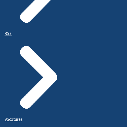
RSS
Vacatures