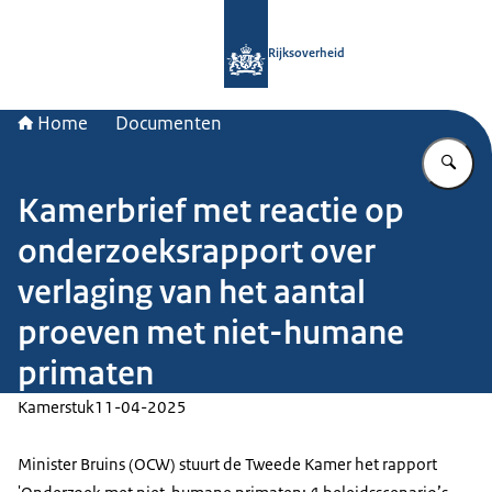
Naar de homepage van Rijksoverheid
Rijksoverheid
Home
Documenten
Vu
Kamerbrief met reactie op
onderzoeksrapport over
verlaging van het aantal
proeven met niet-humane
primaten
Kamerstuk
11-04-2025
Minister Bruins (OCW) stuurt de Tweede Kamer het rapport