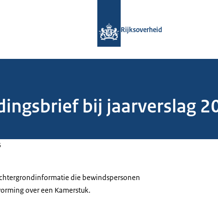
Naar de homepage van Rijksoverheid
Rijksoverheid
dingsbrief bij jaarverslag 
5
 achtergrondinformatie die bewindspersonen
tvorming over een Kamerstuk.