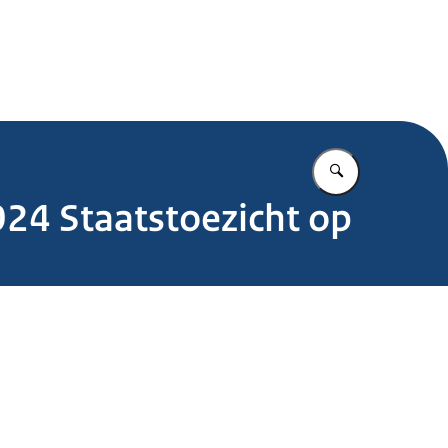
.nl
Vul in wat u z
2024 Staatstoezicht op