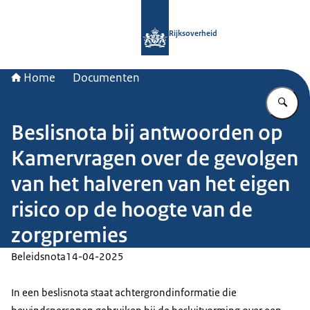
Naar de homepage van Rijksoverheid
Rijksoverheid
Home
Documenten
Vu
Beslisnota bij antwoorden op
Kamervragen over de gevolgen
van het halveren van het eigen
risico op de hoogte van de
zorgpremies
Beleidsnota
14-04-2025
In een beslisnota staat achtergrondinformatie die