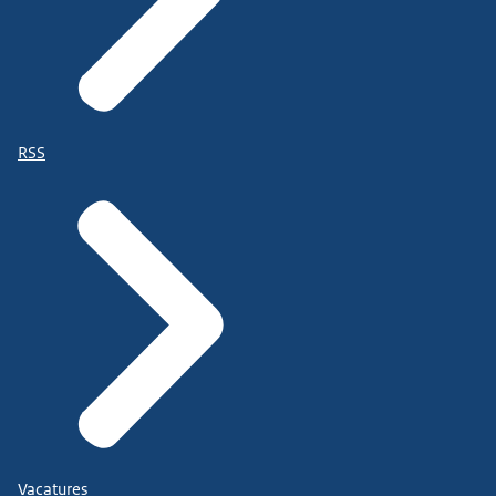
RSS
Vacatures