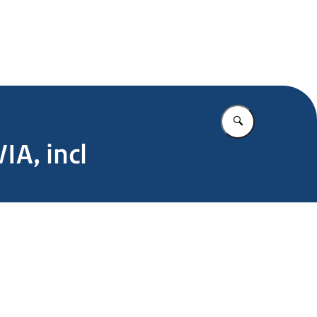
.nl
Vul in wat u z
A, incl