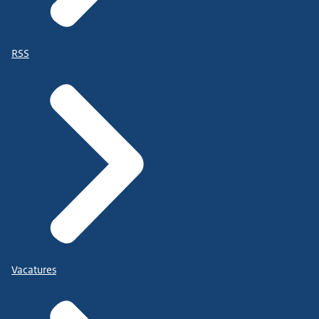
RSS
Vacatures