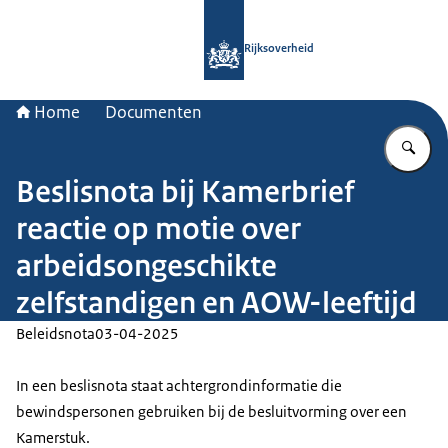
Naar de homepage van Rijksoverheid
Rijksoverheid
Home
Documenten
Vu
Beslisnota bij Kamerbrief
reactie op motie over
arbeidsongeschikte
zelfstandigen en AOW-leeftijd
Beleidsnota
03-04-2025
In een beslisnota staat achtergrondinformatie die
bewindspersonen gebruiken bij de besluitvorming over een
Kamerstuk.