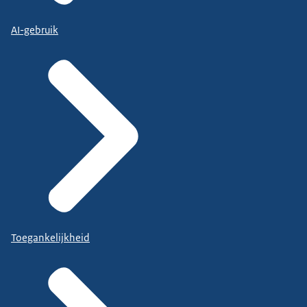
AI-gebruik
Toegankelijkheid