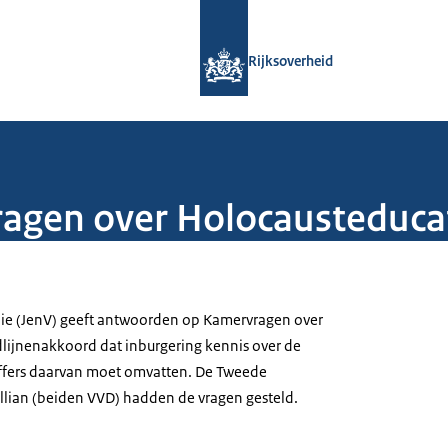
Naar de homepage van Rijksoverheid
Rijksoverheid
gen over Holocausteduca
die (JenV) geeft antwoorden op Kamervragen over
dlijnenakkoord dat inburgering kennis over de
offers daarvan moet omvatten. De Tweede
lian (beiden VVD) hadden de vragen gesteld.