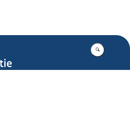
.nl
Vul in wat u z
tie