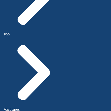
RSS
Vacatures