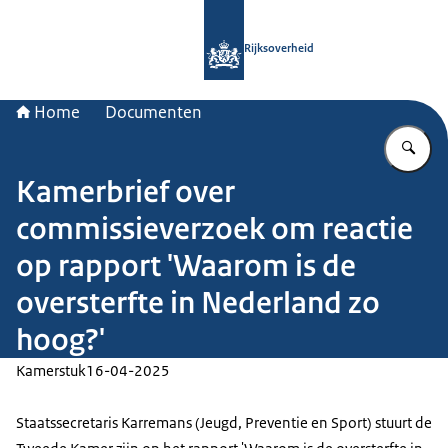
Naar de homepage van Rijksoverheid
Rijksoverheid
Home
Documenten
Vu
Kamerbrief over
commissieverzoek om reactie
op rapport 'Waarom is de
oversterfte in Nederland zo
hoog?'
Kamerstuk
16-04-2025
Staatssecretaris Karremans (Jeugd, Preventie en Sport) stuurt de