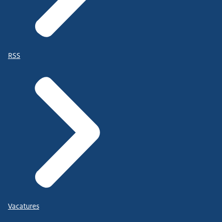
RSS
Vacatures