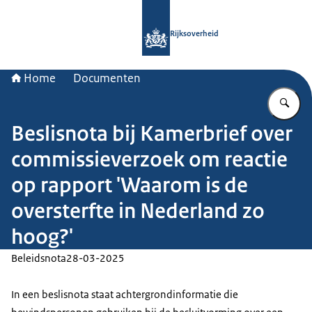
Naar de homepage van Rijksoverheid
Rijksoverheid
Home
Documenten
Vu
Beslisnota bij Kamerbrief over
commissieverzoek om reactie
op rapport 'Waarom is de
oversterfte in Nederland zo
hoog?'
Beleidsnota
28-03-2025
In een beslisnota staat achtergrondinformatie die