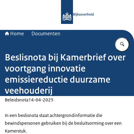
Naar de homepage van Rijksoverheid
Rijksoverheid
Home
Documenten
Vu
Beslisnota bij Kamerbrief over
voortgang innovatie
emissiereductie duurzame
veehouderij
Beleidsnota
14-04-2025
In een beslisnota staat achtergrondinformatie die
bewindspersonen gebruiken bij de besluitvorming over een
Kamerstuk.