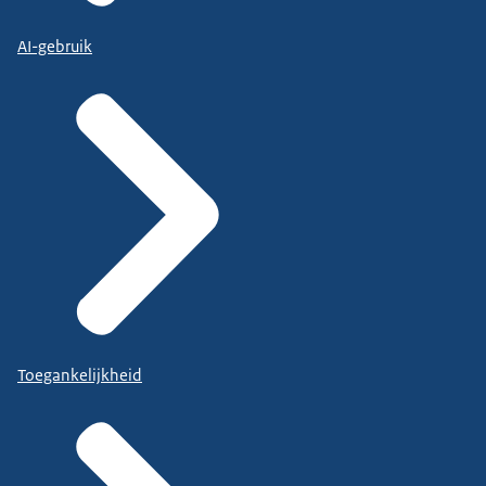
AI-gebruik
Toegankelijkheid