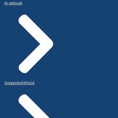
AI-gebruik
Toegankelijkheid