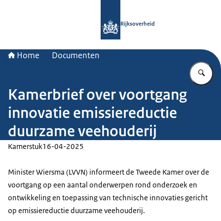
Naar de homepage van Rijksoverheid
Rijksoverheid
Home
Documenten
Vu
Kamerbrief over voortgang
innovatie emissiereductie
duurzame veehouderij
Kamerstuk
16-04-2025
Minister Wiersma (LVVN) informeert de Tweede Kamer over de
voortgang op een aantal onderwerpen rond onderzoek en
ontwikkeling en toepassing van technische innovaties gericht
op emissiereductie duurzame veehouderij.