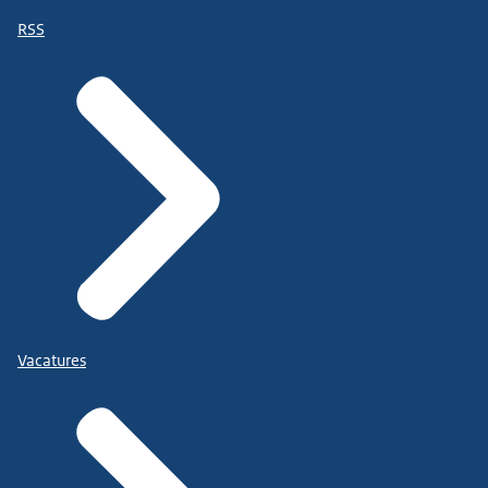
RSS
Vacatures