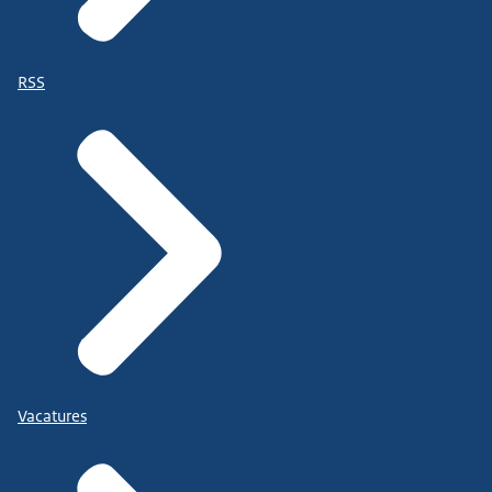
RSS
Vacatures