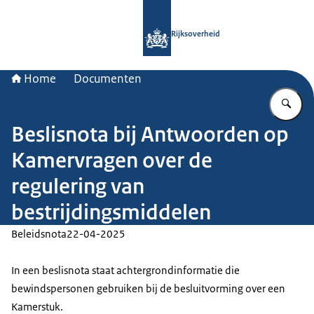
Naar de homepage van Rijksoverheid
Rijksoverheid
Home
Documenten
Vu
Beslisnota bij Antwoorden op
Kamervragen over de
regulering van
bestrijdingsmiddelen
Beleidsnota
22-04-2025
In een beslisnota staat achtergrondinformatie die
bewindspersonen gebruiken bij de besluitvorming over een
Kamerstuk.