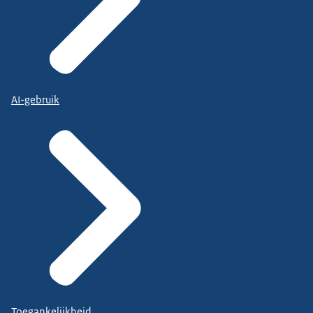
AI-gebruik
Toegankelijkheid