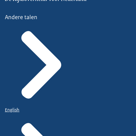
Andere talen
English