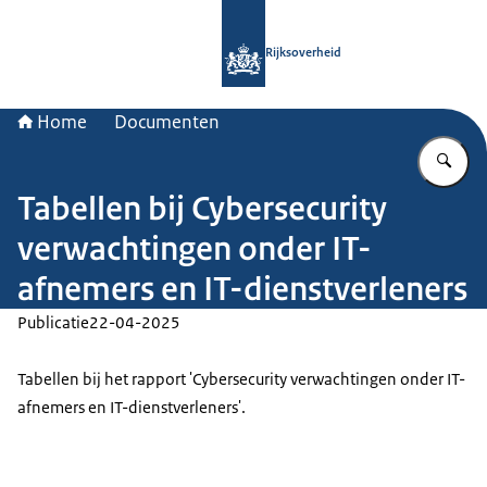
Naar de homepage van Rijksoverheid
Rijksoverheid
Home
Documenten
Vu
Tabellen bij Cybersecurity
verwachtingen onder IT-
afnemers en IT-dienstverleners
Publicatie
22-04-2025
Tabellen bij het rapport 'Cybersecurity verwachtingen onder IT-
afnemers en IT-dienstverleners'.