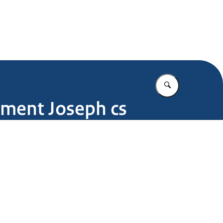
.nl
Vul in wat u z
ment Joseph cs