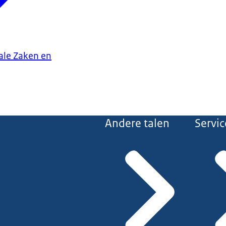
iale Zaken en
Andere talen
Servic