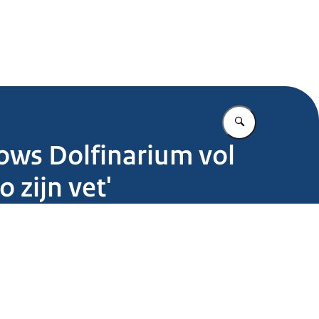
.nl
Vul in wat u z
hows Dolfinarium vol
zijn vet'