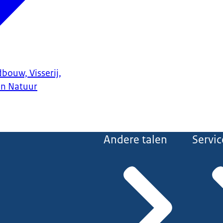
bouw, Visserij,
en Natuur
Andere talen
Servic