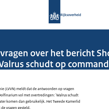
Naar de homepage van Rijksoverheid
Rijksoverheid
rvragen over het bericht S
Walrus schudt op commando 
nie (LVVN) meldt dat de antwoorden op vragen
Dolfinarium vol met overtredingen: 'Walrus schudt
ater komen dan gebruikelijk. Het Tweede Kamerlid
de vragen gesteld.