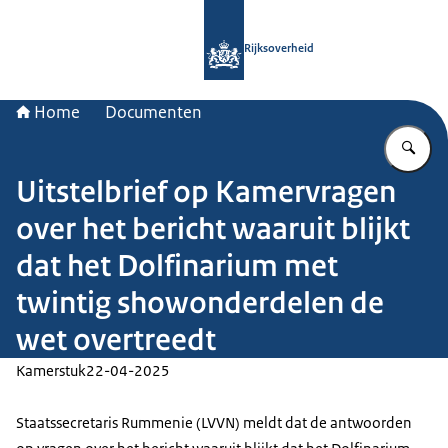
Naar de homepage van Rijksoverheid
Rijksoverheid
Home
Documenten
Vu
Uitstelbrief op Kamervragen
over het bericht waaruit blijkt
dat het Dolfinarium met
twintig showonderdelen de
wet overtreedt
Kamerstuk
22-04-2025
Staatssecretaris Rummenie (LVVN) meldt dat de antwoorden