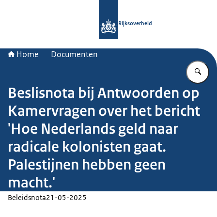
Naar de homepage van Rijksoverheid
Rijksoverheid
Home
Documenten
Vu
Beslisnota bij Antwoorden op
Kamervragen over het bericht
'Hoe Nederlands geld naar
radicale kolonisten gaat.
Palestijnen hebben geen
macht.'
Beleidsnota
21-05-2025